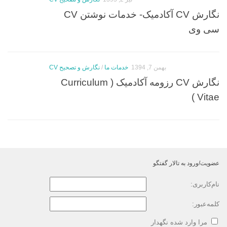
نگارش CV آکادمیک- خدمات نوشتن CV
سی وی
بهمن 7, 1394
خدمات ما
/
نگارش و تصحیح CV
نگارش CV رزومه آکادمیک ( Curriculum
Vitae )
عضویت/ورود به تالار گفتگو
نام‌کاربری:
کلمه‌عبور:
مرا وارد شده نگهدار