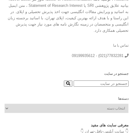
بیانیه علایق پژوهشی SRI یا Statement of Research Interest ، متن ایمیل
به اساتید و ویرایش مقالات انگلیسی جهت اخذ پذیرش تحصیلی و اپلای. در
این راستا و با هدف ارائه بهترین کیفیت، اپلای تهران، با اساتید برجسته زبان
انگلیسی و متخصصان در زمینه نگارش نامه های مورد نیاز جهت پذیرش
تحصیلی همکاری دارد.
تماس با ما
77832281(021) - 09199935612
جستجو در سایت
دسته‌ها
دسته‌ها
معرفی سایت های مفید
👇 سایت آیلتس-تافل-تهران 👇