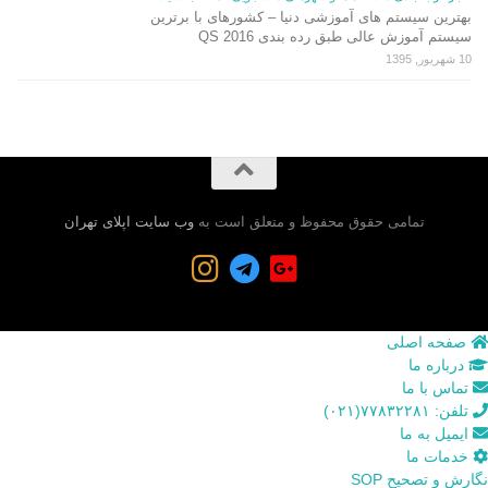
بهترین سیستم های آموزشی دنیا – کشورهای با برترین
سیستم آموزش عالی طبق رده بندی QS 2016
10 شهریور, 1395
تمامی حقوق محفوظ و متعلق است به
وب سایت اپلای تهران
صفحه اصلی
درباره ما
تماس با ما
تلفن: ۷۷۸۳۲۲۸۱(۰۲۱)
ایمیل به ما
خدمات ما
نگارش و تصحیح SOP