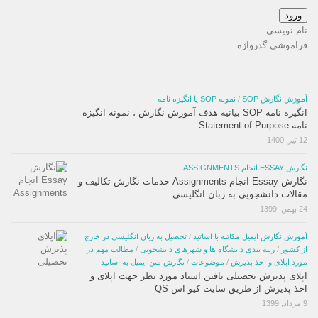
ورود
نام نویسی
فراموشی گذرواژه
آموزش نگارش SOP
/
نمونه SOP یا انگیزه نامه
انگیزه نامه SOP بیانیه هدف آموزش نگارش ، نمونه انگیزه
نامه Statement of Purpose
12 تیر, 1400
نگارش ESSAY انجام ASSIGNMENTS
نگارش Essay انجام Assignments خدمات نگارش تکالیف و
مقالات دانشجویی به زبان انگلیسی
24 بهمن, 1399
آموزش نگارش ایمیل مکاتبه با اساتید
/
تحصیل به زبان انگلیسی در خارج
از کشور
/
رتبه بندی دانشگاه ها و شهرهای دانشجویی
/
مطالب مهم در
مورد اپلای و اخذ پذیرش
/
موضوعات
/
نگارش متن ایمیل به اساتید
اپلای پذیرش تحصیلی یافتن استاد مورد نظر جهت اپلای و
اخذ پذیرش از طریق سایت کیو اس QS
9 مرداد, 1399