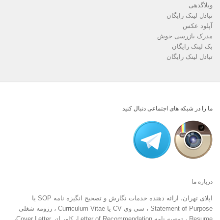
وبلاگدهی
تبادل لینک رایگان
آپلود عکس
مدرک بازرسی جوش
بک لینک رایگان
تبادل لینک رایگان
ما را در شبکه های اجتماعی دنبال کنید
درباره ما
اپلای تهران، ارائه دهنده خدمات نگارش و تصحیح انگیزه نامه SOP یا
Statement of Purpose ، سی وی CV یا Curriculum Vitae ، رزومه شغلی
Resume ، توصیه نامه Letter of Recommendation، کاور لتر Cover Letter،