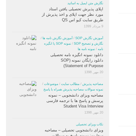
نگارش متن ایمیل به اساتید
اپلای پذیرش تحصیلی یافتن استاد
مورد نظر جهت اپلای و اخذ پذیرش از
طریق سایت کیو اس QS
9 مرداد, 1399
آموزش نگارش SOP
/
آموزش نگارش نامه ها
/
نگارش و تصحیح SOP
/
نمونه SOP یا انگیزه
نامه
/
نمونه نامه ها
دانلود نمونه انگیزه نامه تحصیلی
دانلود رایگان نمونه (SOP
(Statement of Purpose
20 مهر, 1398
مصاحبه پذیرش
/
مطالب سایت
/
موضوعات
/
نمونه سوالات مصاحبه پذیرش همراه با پاسخ
مصاحبه ویزای دانشجویی – نمونه
پرسش و پاسخ ها با ترجمه فارسی
Student Visa Interview
20 مهر, 1398
نکات ویزای تحصیلی
ویزای دانشجویی تحصیلی – مصاحبه
سفارت: نمونه پاسخ به سوالات