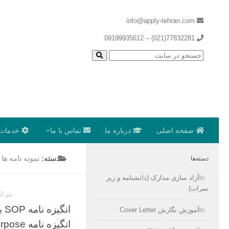
info@apply-tehran.com
77832281(021) – 09199935612
صفحه اصلی
درباره ما
تماس با ما
خدمات 
دسته:
نمونه نامه ها
دسته‌ها
آزاد سازی مدارک (دانشنامه و ریز
نمرات)
تیر 12, 1400
ان
آموزش نگارش Cover Letter
انگیزه نامه Statement of Purpose