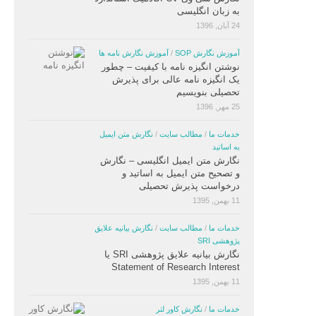
به زبان انگلیسی
24 آبان, 1396
آموزش نگارش SOP
/
آموزش نگارش نامه ها
نوشتن انگیزه نامه با کیفیت – چطور
یک انگیزه نامه عالی برای پذیرش
تحصیلی بنویسیم
25 مهر, 1396
خدمات ما
/
مطالب سایت
/
نگارش متن ایمیل
به اساتید
نگارش متن ایمیل انگلیسی – نگارش
و تصحیح متن ایمیل به اساتید و
درخواست پذیرش تحصیلی
11 بهمن, 1395
خدمات ما
/
مطالب سایت
/
نگارش بیانیه علایق
پژوهشی SRI
نگارش بیانیه علایق پژوهشی SRI یا
Statement of Research Interest
11 بهمن, 1395
خدمات ما
/
نگارش کاور لتر