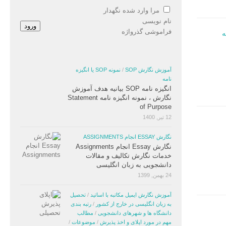
مرا وارد شده نگهدار
نام نویسی
ورود
فراموشی گذرواژه
آموزش نگارش SOP
/
نمونه SOP یا انگیزه
نامه
انگیزه نامه SOP بیانیه هدف آموزش
نگارش ، نمونه انگیزه نامه Statement
of Purpose
12 تیر, 1400
نگارش ESSAY انجام ASSIGNMENTS
نگارش Essay انجام Assignments
خدمات نگارش تکالیف و مقالات
دانشجویی به زبان انگلیسی
24 بهمن, 1399
آموزش نگارش ایمیل مکاتبه با اساتید
/
تحصیل
به زبان انگلیسی در خارج از کشور
/
رتبه بندی
دانشگاه ها و شهرهای دانشجویی
/
مطالب
مهم در مورد اپلای و اخذ پذیرش
/
موضوعات
/