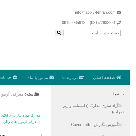
info@apply-tehran.com
77832281(021) – 09199935612
صفحه اصلی
درباره ما
تماس با ما
خدمات 
دسته:
معرفی آزمون 
دسته‌ها
آزاد سازی مدارک (دانشنامه و ریز
نمرات)
مدارک مورد نیاز برای اپلای
/
/
معرفی آزمون های زبان
آموزش نگارش Cover Letter