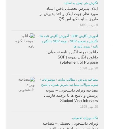
نگارش متن ایمیل به اساتید
اپلای پذیرش تحصیلی یافتن استاد
مورد نظر جهت اپلای و اخذ پذیرش از
طریق سایت کیو اس QS
9 مرداد, 1399
آموزش نگارش SOP
/
آموزش نگارش نامه ها
/
نگارش و تصحیح SOP
/
نمونه SOP یا انگیزه
نامه
/
نمونه نامه ها
دانلود نمونه انگیزه نامه تحصیلی
دانلود رایگان نمونه (SOP
(Statement of Purpose
20 مهر, 1398
مصاحبه پذیرش
/
مطالب سایت
/
موضوعات
/
نمونه سوالات مصاحبه پذیرش همراه با پاسخ
مصاحبه ویزای دانشجویی – نمونه
پرسش و پاسخ ها با ترجمه فارسی
Student Visa Interview
20 مهر, 1398
نکات ویزای تحصیلی
ویزای دانشجویی تحصیلی – مصاحبه
سفارت: نمونه پاسخ به سوالات