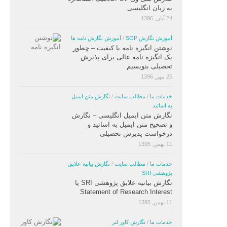
به زبان انگلیسی
24 آبان, 1396
آموزش نگارش SOP
/
آموزش نگارش نامه ها
نوشتن انگیزه نامه با کیفیت – چطور
یک انگیزه نامه عالی برای پذیرش
تحصیلی بنویسیم
25 مهر, 1396
خدمات ما
/
مطالب سایت
/
نگارش متن ایمیل
به اساتید
نگارش متن ایمیل انگلیسی – نگارش
و تصحیح متن ایمیل به اساتید و
درخواست پذیرش تحصیلی
11 بهمن, 1395
خدمات ما
/
مطالب سایت
/
نگارش بیانیه علایق
پژوهشی SRI
نگارش بیانیه علایق پژوهشی SRI یا
Statement of Research Interest
11 بهمن, 1395
خدمات ما
/
نگارش کاور لتر