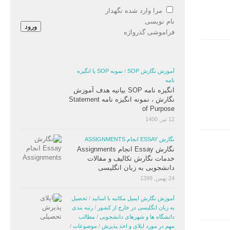
مرا وارد شده نگهدار
نام نویسی
ورود
فراموشی گذرواژه
آموزش نگارش SOP
/
نمونه SOP یا انگیزه
نامه
انگیزه نامه SOP بیانیه هدف آموزش
نگارش ، نمونه انگیزه نامه Statement
of Purpose
12 تیر, 1400
نگارش ESSAY انجام ASSIGNMENTS
نگارش Essay انجام Assignments
خدمات نگارش تکالیف و مقالات
دانشجویی به زبان انگلیسی
24 بهمن, 1399
آموزش نگارش ایمیل مکاتبه با اساتید
/
تحصیل
به زبان انگلیسی در خارج از کشور
/
رتبه بندی
دانشگاه ها و شهرهای دانشجویی
/
مطالب
مهم در مورد اپلای و اخذ پذیرش
/
موضوعات
/