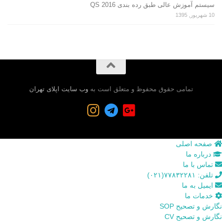
سیستم آموزش عالی طبق رده بندی QS 2016
10 شهریور, 1395
تمامی حقوق محفوظ و متعلق است به
وب سایت اپلای تهران
صفحه اصلی
درباره ما
تماس با ما
تلفن: ۷۷۸۳۲۲۸۱(۰۲۱)
ایمیل به ما
خدمات ما
نگارش و تصحیح SOP
نگارش و تصحیح CV