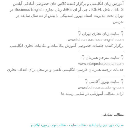
آموزش زبان انگلیسی و برگزار کننده کلاس های خصوصی آمادگی آیلتس
IELTS ، تافل TOEFL، جی آر ای GRE، زبان تجاری Business English در
تهران تحت مدیریت استاد بهروز اسدبیگی با بیش از ده سال سابقه در
تدریس
————————————-
👇 سایت زبان تجاری تهران 👇
www.tehran-business-english.com
برگزار کننده جلسات خصوصی آموزش مکالمات و مکاتبات تجاری انگلیسی
————————————-
👇 سایت مترجم همزمان 👇
www.interpreterpersian.com
خدمات ترجمه همزمان فارسی-انگلیسی تلفنی و در محل برای اهداف تجاری
————————————-
👇 سایت بهروز آکادمی 👇
www./behrouzacademy.com
ارائه مطالب آموزشی در تمامی زمینه ها
مطالب تصادفی
مدارک مورد نیاز برای اپلای
/
مطالب سایت
/
مطالب مهم در مورد اپلای و