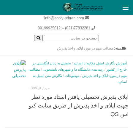
info@apply-tehran.com
77832281(021) – 09199935612
دسته:
مطالب مهم در مورد اپلای و اخذ پذیرش
آموزش نگارش ایمیل مکاتبه با اساتید
/
تحصیل به زبان انگلیسی در
خارج از کشور
/
رتبه بندی دانشگاه ها و شهرهای دانشجویی
/
مطالب
مهم در مورد اپلای و اخذ پذیرش
/
موضوعات
/
نگارش متن ایمیل به
اساتید
مرداد 9, 1399
اپلای پذیرش تحصیلی یافتن استاد مورد نظر
جهت اپلای و اخذ پذیرش از طریق سایت کیو
اس QS