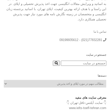
به اساتید و ویرایش مقالات انگلیسی جهت اخذ پذیرش تحصیلی و اپلای. در
این راستا و با هدف ارائه بهترین کیفیت، اپلای تهران، با اساتید برجسته زبان
انگلیسی و متخصصان در زمینه نگارش نامه های مورد نیاز جهت پذیرش
تحصیلی همکاری دارد.
تماس با ما
77832281(021) - 09199935612
جستجو در سایت
دسته‌ها
دسته‌ها
معرفی سایت های مفید
👇 سایت آیلتس-تافل-تهران 👇
www.ielts-toefl-tehran.com