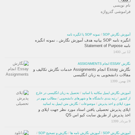
نام نویسی
فراموشی گذرواژه
آموزش نگارش SOP
/
نمونه SOP یا انگیزه نامه
انگیزه نامه SOP بیانیه هدف آموزش نگارش ، نمونه انگیزه
نامه Statement of Purpose
12 تیر, 1400
نگارش ESSAY انجام ASSIGNMENTS
نگارش Essay انجام Assignments خدمات نگارش تکالیف و
مقالات دانشجویی به زبان انگلیسی
24 بهمن, 1399
آموزش نگارش ایمیل مکاتبه با اساتید
/
تحصیل به زبان انگلیسی در خارج
از کشور
/
رتبه بندی دانشگاه ها و شهرهای دانشجویی
/
مطالب مهم در
مورد اپلای و اخذ پذیرش
/
موضوعات
/
نگارش متن ایمیل به اساتید
اپلای پذیرش تحصیلی یافتن استاد مورد نظر جهت اپلای و
اخذ پذیرش از طریق سایت کیو اس QS
9 مرداد, 1399
آموزش نگارش SOP
/
آموزش نگارش نامه ها
/
نگارش و تصحیح SOP
/