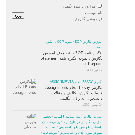
مرا وارد شده نگهدار
نام نویسی
ورود
فراموشی گذرواژه
آموزش نگارش SOP
/
نمونه SOP یا انگیزه
نامه
انگیزه نامه SOP بیانیه هدف آموزش
نگارش ، نمونه انگیزه نامه Statement
of Purpose
12 تیر, 1400
نگارش ESSAY انجام ASSIGNMENTS
نگارش Essay انجام Assignments
خدمات نگارش تکالیف و مقالات
دانشجویی به زبان انگلیسی
24 بهمن, 1399
آموزش نگارش ایمیل مکاتبه با اساتید
/
تحصیل
به زبان انگلیسی در خارج از کشور
/
رتبه بندی
دانشگاه ها و شهرهای دانشجویی
/
مطالب
مهم در مورد اپلای و اخذ پذیرش
/
موضوعات
/