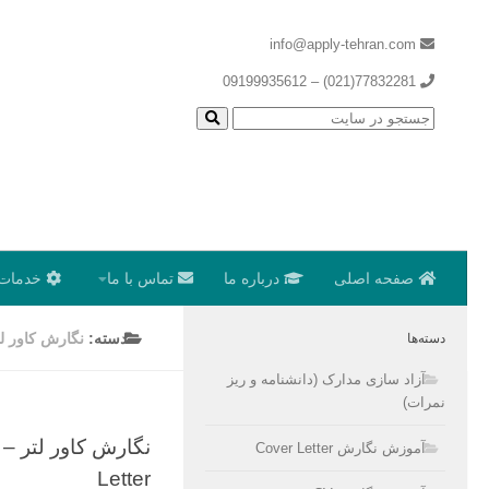
info@apply-tehran.com
77832281(021) – 09199935612
صفحه اصلی
درباره ما
تماس با ما
خدمات 
دسته:
نگارش کاور لت
دسته‌ها
آزاد سازی مدارک (دانشنامه و ریز
نمرات)
آموزش نگارش Cover Letter
Letter