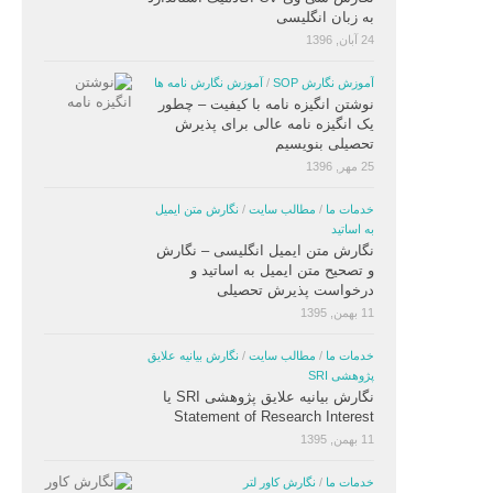
به زبان انگلیسی
24 آبان, 1396
آموزش نگارش SOP
/
آموزش نگارش نامه ها
نوشتن انگیزه نامه با کیفیت – چطور
یک انگیزه نامه عالی برای پذیرش
تحصیلی بنویسیم
25 مهر, 1396
خدمات ما
/
مطالب سایت
/
نگارش متن ایمیل
به اساتید
نگارش متن ایمیل انگلیسی – نگارش
و تصحیح متن ایمیل به اساتید و
درخواست پذیرش تحصیلی
11 بهمن, 1395
خدمات ما
/
مطالب سایت
/
نگارش بیانیه علایق
پژوهشی SRI
نگارش بیانیه علایق پژوهشی SRI یا
Statement of Research Interest
11 بهمن, 1395
خدمات ما
/
نگارش کاور لتر