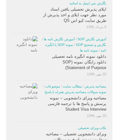
نگارش متن ایمیل به اساتید
اپلای پذیرش تحصیلی یافتن استاد
مورد نظر جهت اپلای و اخذ پذیرش از
طریق سایت کیو اس QS
9 مرداد, 1399
آموزش نگارش SOP
/
آموزش نگارش نامه ها
/
نگارش و تصحیح SOP
/
نمونه SOP یا انگیزه
نامه
/
نمونه نامه ها
دانلود نمونه انگیزه نامه تحصیلی
دانلود رایگان نمونه (SOP
(Statement of Purpose
20 مهر, 1398
مصاحبه پذیرش
/
مطالب سایت
/
موضوعات
/
نمونه سوالات مصاحبه پذیرش همراه با پاسخ
مصاحبه ویزای دانشجویی – نمونه
پرسش و پاسخ ها با ترجمه فارسی
Student Visa Interview
20 مهر, 1398
نکات ویزای تحصیلی
ویزای دانشجویی تحصیلی – مصاحبه
سفارت: نمونه پاسخ به سوالات