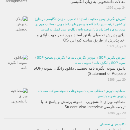
مقالات دانشجویی به زبان انگلیسی
24 بهمن, 1399
آموزش نگارش ایمیل مکاتبه با اساتید
/
تحصیل به زبان انگلیسی در خارج
از کشور
/
رتبه بندی دانشگاه ها و شهرهای دانشجویی
/
مطالب مهم در
مورد اپلای و اخذ پذیرش
/
موضوعات
/
نگارش متن ایمیل به اساتید
اپلای پذیرش تحصیلی یافتن استاد مورد نظر جهت اپلای و
اخذ پذیرش از طریق سایت کیو اس QS
9 مرداد, 1399
آموزش نگارش SOP
/
آموزش نگارش نامه ها
/
نگارش و تصحیح SOP
/
نمونه SOP یا انگیزه نامه
/
نمونه نامه ها
دانلود نمونه انگیزه نامه تحصیلی دانلود رایگان نمونه (SOP
(Statement of Purpose
20 مهر, 1398
مصاحبه پذیرش
/
مطالب سایت
/
موضوعات
/
نمونه سوالات مصاحبه
پذیرش همراه با پاسخ
مصاحبه ویزای دانشجویی – نمونه پرسش و پاسخ ها با
ترجمه فارسی Student Visa Interview
20 مهر, 1398
نکات ویزای تحصیلی
ویزای دانشجویی تحصیلی – مصاحبه سفارت: نمونه پاسخ به