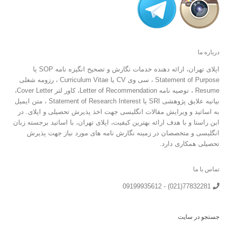
درباره ما
اپلای تهران، ارائه دهنده خدمات نگارش و تصحیح انگیزه نامه SOP یا
Statement of Purpose ، سی وی CV یا Curriculum Vitae ، رزومه شغلی
Resume ، توصیه نامه Letter of Recommendation، کاور لتر Cover Letter،
بیانیه علایق پژوهشی SRI یا Statement of Research Interest ، متن ایمیل
به اساتید و ویرایش مقالات انگلیسی جهت اخذ پذیرش تحصیلی و اپلای. در
این راستا و با هدف ارائه بهترین کیفیت، اپلای تهران، با اساتید برجسته زبان
انگلیسی و متخصصان در زمینه نگارش نامه های مورد نیاز جهت پذیرش
تحصیلی همکاری دارد.
تماس با ما
77832281(021) - 09199935612
جستجو در سایت