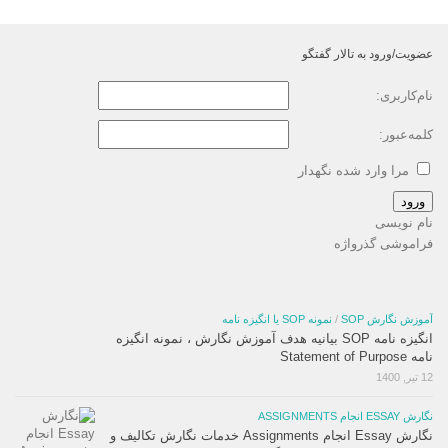
عضویت/ورود به تالار گفتگو
نام‌کاربری:
کلمه‌عبور:
مرا وارد شده نگهدار
ورود
نام نویسی
فراموشی گذرواژه
آموزش نگارش SOP
/
نمونه SOP یا انگیزه نامه
انگیزه نامه SOP بیانیه هدف آموزش نگارش ، نمونه انگیزه
نامه Statement of Purpose
12 تیر, 1400
نگارش ESSAY انجام ASSIGNMENTS
نگارش Essay انجام Assignments خدمات نگارش تکالیف و