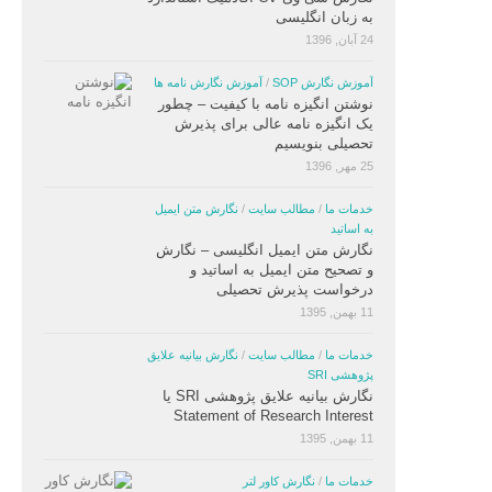
به زبان انگلیسی
24 آبان, 1396
آموزش نگارش SOP
/
آموزش نگارش نامه ها
نوشتن انگیزه نامه با کیفیت – چطور
یک انگیزه نامه عالی برای پذیرش
تحصیلی بنویسیم
25 مهر, 1396
خدمات ما
/
مطالب سایت
/
نگارش متن ایمیل
به اساتید
نگارش متن ایمیل انگلیسی – نگارش
و تصحیح متن ایمیل به اساتید و
درخواست پذیرش تحصیلی
11 بهمن, 1395
خدمات ما
/
مطالب سایت
/
نگارش بیانیه علایق
پژوهشی SRI
نگارش بیانیه علایق پژوهشی SRI یا
Statement of Research Interest
11 بهمن, 1395
خدمات ما
/
نگارش کاور لتر