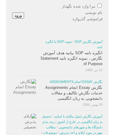
مرا وارد شده نگهدار
نام نویسی
ورود
فراموشی گذرواژه
آموزش نگارش SOP
/
نمونه SOP یا انگیزه
نامه
انگیزه نامه SOP بیانیه هدف آموزش
نگارش ، نمونه انگیزه نامه Statement
of Purpose
12 تیر, 1400
نگارش ESSAY انجام ASSIGNMENTS
نگارش Essay انجام Assignments
خدمات نگارش تکالیف و مقالات
دانشجویی به زبان انگلیسی
24 بهمن, 1399
آموزش نگارش ایمیل مکاتبه با اساتید
/
تحصیل
به زبان انگلیسی در خارج از کشور
/
رتبه بندی
دانشگاه ها و شهرهای دانشجویی
/
مطالب
مهم در مورد اپلای و اخذ پذیرش
/
موضوعات
/