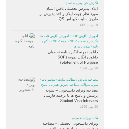
نگارش متن ایمیل به اساتید
اپلای پذیرش تحصیلی یافتن استاد
مورد نظر جهت اپلای و اخذ پذیرش از
طریق سایت کیو اس QS
9 مرداد, 1399
آموزش نگارش SOP
/
آموزش نگارش نامه ها
/
نگارش و تصحیح SOP
/
نمونه SOP یا انگیزه
نامه
/
نمونه نامه ها
دانلود نمونه انگیزه نامه تحصیلی
دانلود رایگان نمونه (SOP
(Statement of Purpose
20 مهر, 1398
مصاحبه پذیرش
/
مطالب سایت
/
موضوعات
/
نمونه سوالات مصاحبه پذیرش همراه با پاسخ
مصاحبه ویزای دانشجویی – نمونه
پرسش و پاسخ ها با ترجمه فارسی
Student Visa Interview
20 مهر, 1398
نکات ویزای تحصیلی
ویزای دانشجویی تحصیلی – مصاحبه
سفارت: نمونه پاسخ به سوالات