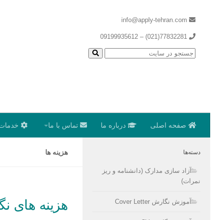
info@apply-tehran.com
77832281(021) – 09199935612
صفحه اصلی
درباره ما
تماس با ما
خدمات 
هزینه ها
دسته‌ها
آزاد سازی مدارک (دانشنامه و ریز
نمرات)
هزینه های نگ
آموزش نگارش Cover Letter