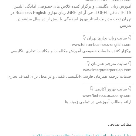
آموزش زبان انگلیسی و برگزار کننده کلاس های خصوصی آمادگی آیلتس
IELTS ، تافل TOEFL، جی آر ای GRE، زبان تجاری Business English در
تهران تحت مدیریت استاد بهروز اسدبیگی با بیش از ده سال سابقه در
تدریس
————————————-
👇 سایت زبان تجاری تهران 👇
www.tehran-business-english.com
برگزار کننده جلسات خصوصی آموزش مکالمات و مکاتبات تجاری انگلیسی
————————————-
👇 سایت مترجم همزمان 👇
www.interpreterpersian.com
خدمات ترجمه همزمان فارسی-انگلیسی تلفنی و در محل برای اهداف تجاری
————————————-
👇 سایت بهروز آکادمی 👇
www./behrouzacademy.com
ارائه مطالب آموزشی در تمامی زمینه ها
مطالب تصادفی
مدارک مورد نیاز برای اپلای
/
مطالب سایت
/
مطالب مهم در مورد اپلای و