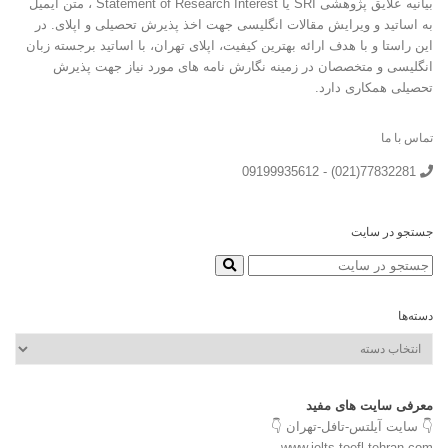
بیانیه علایق پژوهشی SRI یا Statement of Research Interest ، متن ایمیل
به اساتید و ویرایش مقالات انگلیسی جهت اخذ پذیرش تحصیلی و اپلای. در
این راستا و با هدف ارائه بهترین کیفیت، اپلای تهران، با اساتید برجسته زبان
انگلیسی و متخصصان در زمینه نگارش نامه های مورد نیاز جهت پذیرش
تحصیلی همکاری دارد.
تماس با ما
77832281(021) - 09199935612
جستجو در سایت
دسته‌ها
دسته‌ها
معرفی سایت های مفید
👇 سایت آیلتس-تافل-تهران 👇
www.ielts-toefl-tehran.com