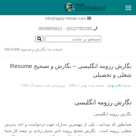
info@apply-tehran.com
77832281(021) – 09199935612
خدمات ما
/
نگارش و تصحیح RESUME
نگارش رزومه انگلیسی – نگارش و تصحیح Resume
شغلی و تحصیلی
توسط
اپلای تهران
· منتشر شده
بهمن 7, 1394
· بروزرسانی شده
اسفند 13, 1400
نگارش رزومه انگلیسی
نگارش رزومه انگلیسی
همانطور که میدانید ، یکی از مهمترین مدارک جهت درخواست و اخذ پذیرش
شغلی، رزومه است. نگارش صحیح رزومه تاثیر بسیار زیادی بر نتیجه کار شما