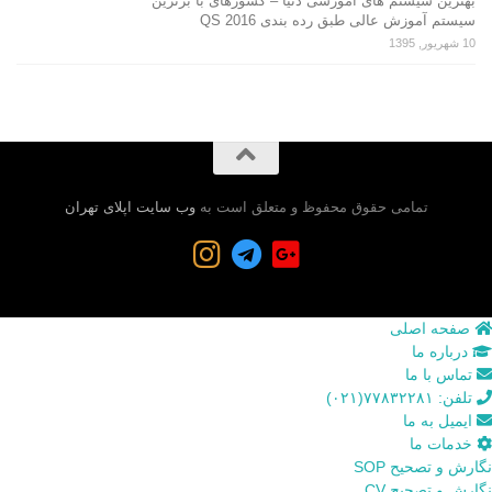
بهترین سیستم های آموزشی دنیا – کشورهای با برترین
سیستم آموزش عالی طبق رده بندی QS 2016
10 شهریور, 1395
تمامی حقوق محفوظ و متعلق است به
وب سایت اپلای تهران
صفحه اصلی
درباره ما
تماس با ما
تلفن: ۷۷۸۳۲۲۸۱(۰۲۱)
ایمیل به ما
خدمات ما
نگارش و تصحیح SOP
نگارش و تصحیح CV