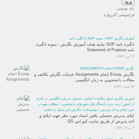
ورود
نام نویسی
فراموشی گذرواژه
آموزش نگارش SOP
/
نمونه SOP یا انگیزه نامه
انگیزه نامه SOP بیانیه هدف آموزش نگارش ، نمونه انگیزه
نامه Statement of Purpose
12 تیر, 1400
نگارش ESSAY انجام ASSIGNMENTS
نگارش Essay انجام Assignments خدمات نگارش تکالیف و
مقالات دانشجویی به زبان انگلیسی
24 بهمن, 1399
آموزش نگارش ایمیل مکاتبه با اساتید
/
تحصیل به زبان انگلیسی در خارج
از کشور
/
رتبه بندی دانشگاه ها و شهرهای دانشجویی
/
مطالب مهم در
مورد اپلای و اخذ پذیرش
/
موضوعات
/
نگارش متن ایمیل به اساتید
اپلای پذیرش تحصیلی یافتن استاد مورد نظر جهت اپلای و
اخذ پذیرش از طریق سایت کیو اس QS
9 مرداد, 1399