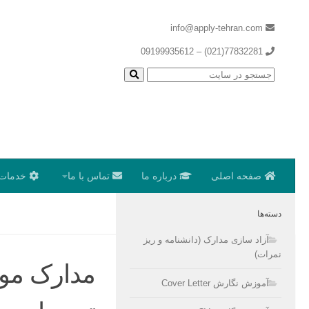
info@apply-tehran.com
77832281(021) – 09199935612
صفحه اصلی
درباره ما
تماس با ما
خدمات 
دسته‌ها
آزاد سازی مدارک (دانشنامه و ریز
نمرات)
مدارک مورد
آموزش نگارش Cover Letter