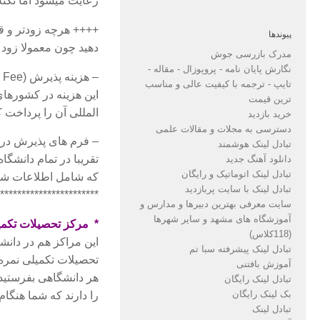
رعایت میشود اما نکته
++++ هرچه زودتر و قبل
پیوندها
دهید چون معمولا زود پ
مدرک بازرسی جوش
نگارش پایان نامه - پروپوزال - مقاله -
– هزینه پذیرش (Application Fee)
تایپ - ترجمه با کیفیت عالی و مناسب
این هزینه در کشورهای
ترین قیمت
المللی آن را پرداخت ک
خرید بازدید
دسترسی به مجلات و مقالات علمی
– فرم های پذیرش در ثبت نام آنلا
تبادل لینک هوشمند
تقریبا در تمام دانشگ
دانلود آهنگ جدید
تبادل لینک اتوماتیک و رایگان
که شامل اطلاعات شخ
تبادل لینک با سایت پربازدید
***********************
سایت معرفی بهترین دبیرها و مدارس و
آموزشگاه های مشهد و سایر شهرها
* مرکز تحصیلات تکمی
(118کلاس)
این مراکز هم در دانش
تبادل لینک پیشرفته سبا تم
تحصیلات تکمیلی نمره ه
آموزش بافتنی
تبادل لینک رایگان
بک لینک رایگان
را دارند که شما هنگام 
تبادل لینک