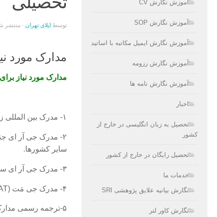
تحصیلی
آموزش نگارش CV
آموزش نگارش SOP
توسط
اپلای تهران
· منتشر ش
آموزش نگارش ایمیل مکاتبه با اساتید
مدارک مورد نیا
آموزش نگارش رزومه
مدارک مورد نیاز برای
آموزش نگارش نامه ها
اخبار
۱- مدرک بین المللی زبان انگلیسی ( آیلتس IELTS یا تافل TOEFL)
تحصیل به زبان انگلیسی در خارج از
کشور
سایر کشورها.
تحصیل رایگان در خارج از کشور
۳- مدرک جی آر ای سابجکت (GRE Subject) برای برخی رشته ها مثل فیزیک، زیست و …
خدمات ما
۴- مدرک جی مَت (GMAT) برای رشته مدیریت
نگارش بیانیه علایق پژوهشی SRI
۵-ترجمه رسمی مدارک 
نگارش کاور لتر