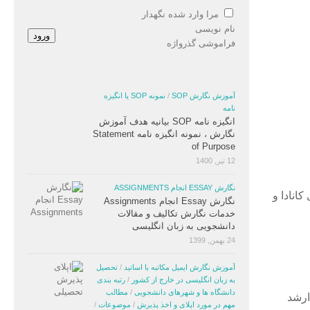
مرا وارد شده نگهدار
نام نویسی
ورود
فراموشی گذرواژه
آموزش نگارش SOP
/
نمونه SOP یا انگیزه
نامه
انگیزه نامه SOP بیانیه هدف آموزش
نگارش ، نمونه انگیزه نامه Statement
of Purpose
12 تیر, 1400
نگارش ESSAY انجام ASSIGNMENTS
 های کانادا و
نگارش Essay انجام Assignments
خدمات نگارش تکالیف و مقالات
دانشجویی به زبان انگلیسی
24 بهمن, 1399
آموزش نگارش ایمیل مکاتبه با اساتید
/
تحصیل
به زبان انگلیسی در خارج از کشور
/
رتبه بندی
دانشگاه ها و شهرهای دانشجویی
/
مطالب
ارشد
مهم در مورد اپلای و اخذ پذیرش
/
موضوعات
/