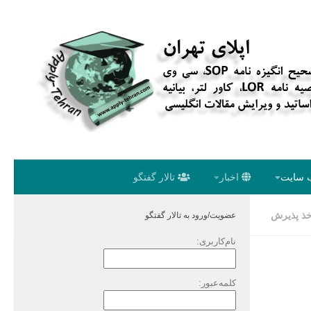
 سایت
اخبار
تالار گفتگو
خذ پذیرش
عضویت/ورود به تالار گفتگو
نام‌کاربری:
کلمه‌عبور: