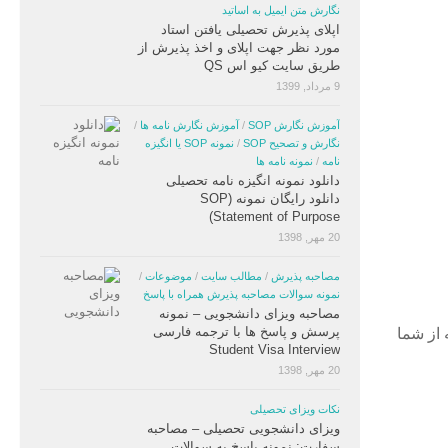
نگارش متن ایمیل به اساتید
اپلای پذیرش تحصیلی یافتن استاد
مورد نظر جهت اپلای و اخذ پذیرش از
طریق سایت کیو اس QS
9 مرداد, 1399
آموزش نگارش SOP
/
آموزش نگارش نامه ها
/
نگارش و تصحیح SOP
/
نمونه SOP یا انگیزه
نامه
/
نمونه نامه ها
دانلود نمونه انگیزه نامه تحصیلی
دانلود رایگان نمونه (SOP
(Statement of Purpose
20 مهر, 1398
مصاحبه پذیرش
/
مطالب سایت
/
موضوعات
/
نمونه سوالات مصاحبه پذیرش همراه با پاسخ
مصاحبه ویزای دانشجویی – نمونه
پرسش و پاسخ ها با ترجمه فارسی
 از شما
Student Visa Interview
20 مهر, 1398
نکات ویزای تحصیلی
ویزای دانشجویی تحصیلی – مصاحبه
سفارت: نمونه پاسخ به سوالات