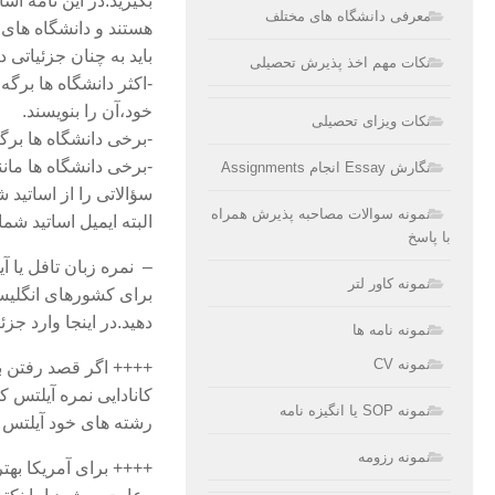
بگیرید.در این نامه اس
معرفی دانشگاه های مختلف
هستند و دانشگاه های
باید به چنان جزئیاتی
نکات مهم اخذ پذیرش تحصیلی
-اکثر دانشگاه ها برگ
خود،آن را بنویسند.
نکات ویزای تحصیلی
-برخی دانشگاه ها برگه
-برخی دانشگاه ها مانن
نگارش Essay انجام Assignments
سؤالاتی را از اساتید ش
نمونه سوالات مصاحبه پذیرش همراه
البته ایمیل اساتید شم
با پاسخ
– نمره زبان تافل یا آ
نمونه کاور لتر
برای کشورهای انگلیسی 
دهید.در اینجا وارد ج
نمونه نامه ها
نمونه CV
++++ اگر قصد رفتن به 
کانادایی نمره آیلتس ک
نمونه SOP یا انگیزه نامه
رشته های خود آیلتس ۶٫۵ ولی تافل ۱۰۰ میخواهد که این دو معادل هم نیستند
نمونه رزومه
++++ برای آمریکا بهتر