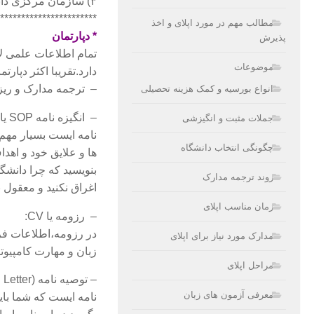
۳) سازمان مرکزی دانشگاه
***********************
مطالب مهم در مورد اپلای و اخذ
* دپارتمان
پذیرش
تمام اطلاعات علمی لا
موضوعات
دارد.تقریبا اکثر دپارت
– ترجمه مدارک و ریز ن
انواع بورسیه و کمک هزینه تحصیلی
– انگیزه نامه SOP یا (Statement Of Purpose):
جملات مثبت و انگیزشی
نامه ایست بسیار مهم ک
چگونگی انتخاب دانشگاه
ها و علایق خود و اهدا
بنویسید که چرا دانشگا
روند ترجمه مدارک
اغراق نکنید و معقول باشید و همچنی
زمان مناسب اپلای
– رزومه یا CV:
در رزومه،اطلاعات فر
مدارک مورد نیاز برای اپلای
زبان و مهارت کامپیوتر
مراحل اپلای
– توصیه نامه (Recommendation Letter):
معرفی آزمون های زبان
نامه ایست که شما باید