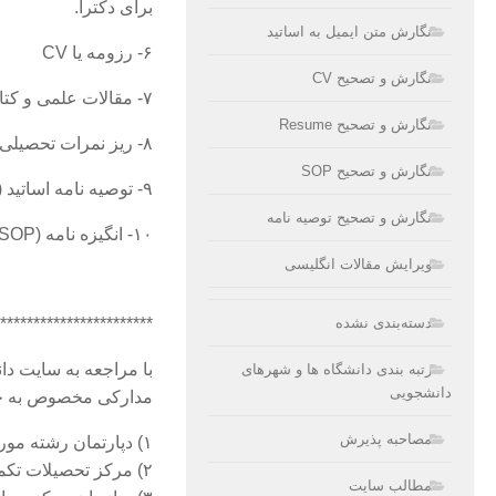
برای دکترا.
نگارش متن ایمیل به اساتید
۶- رزومه یا CV
نگارش و تصحیح CV
۷- مقالات علمی و کتاب (برای امتیاز بیشتر)
نگارش و تصحیح Resume
۸- ریز نمرات تحصیلی (Official Transcript)
نگارش و تصحیح SOP
۹- توصیه نامه اساتید (Letter of Recommendation) حداقل سه عدد
نگارش و تصحیح توصیه نامه
۱۰- انگیزه نامه (SOP یا Statement of purpose)
ویرایش مقالات انگلیسی
دسته‌بندی نشده
***********************
با مراجعه به سایت دا
رتبه بندی دانشگاه ها و شهرهای
دانشجویی
مدارکی مخصوص به خود 
مصاحبه پذیرش
۱) دپارتمان رشته مورد نظر شما
۲) مرکز تحصیلات تکمیلی
مطالب سایت