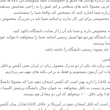
اتید درباره توانایی ها،علایق و خصوصیات شما مینویسند.این نامه ها بسی
 غربی معمولا نامه های سطحی و کم عمق را به راحتی تشخیص میدهند.
 درباره شما اشاره کنند که مشخص کند واقعا شما را میشناسند.
ه مخصوصی برای این کار ندارند و اساتید شما باید در سربرگ مخصوص د
 مخصوص دارند و شما باید آن را از سایت دانشگاه دانلود کنید.
د دانشگاه تورنتو،تنها ایمیل رسمی اساتید شما را میخواهند تا بتوانند خ
ما بپرسند.
ا باید پسوند رسمی دانشگاه را داشته باشد.
یلتس:
زبان،باید یکی از دو مدرک معمول زبان در ایران یعنی آیلتس و تافل را
زئیات این آزمون نمیشویم و فقط به برخی نکته های مهم می پردازیم.
کانادا را دارید بهتر است که آیلتس امتحان دهید.چرا که معمولا دانشگ
متری نسبت به تافل میخواهند. به عنوان مثال دانشگاه بریتیش کلمبیا د
.
 است که تافل امتحان دهید.در آمریکا بر خلاف کانادا،تعادل میان آیلتس