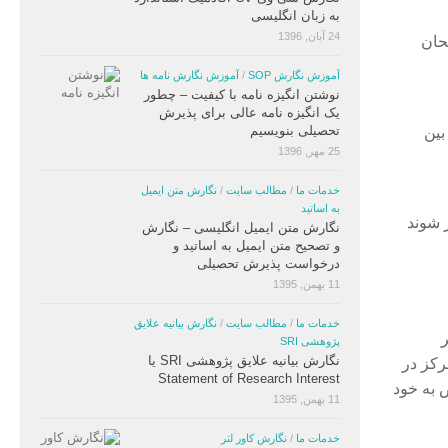
به زبان انگلیسی
24 آبان, 1396
تحان
آموزش نگارش SOP
/
آموزش نگارش نامه ها
نوشتن انگیزه نامه با کیفیت – چطور
یک انگیزه نامه عالی برای پذیرش
تحصیلی بنویسیم
بین
25 مهر, 1396
خدمات ما
/
مطالب سایت
/
نگارش متن ایمیل
به اساتید
 شوند
نگارش متن ایمیل انگلیسی – نگارش
و تصحیح متن ایمیل به اساتید و
درخواست پذیرش تحصیلی
11 بهمن, 1395
خدمات ما
/
مطالب سایت
/
نگارش بیانیه علایق
پژوهشی SRI
نگارش بیانیه علایق پژوهشی SRI یا
رکز در
Statement of Research Interest
د مخصوص به خود
11 بهمن, 1395
خدمات ما
/
نگارش کاور لتر