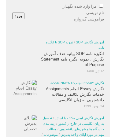
مرا وارد شده نگهدار
نام نویسی
ورود
فراموشی گذرواژه
آموزش نگارش SOP
/
نمونه SOP یا انگیزه
نامه
انگیزه نامه SOP بیانیه هدف آموزش
نگارش ، نمونه انگیزه نامه Statement
of Purpose
12 تیر, 1400
نگارش ESSAY انجام ASSIGNMENTS
نگارش Essay انجام Assignments
خدمات نگارش تکالیف و مقالات
دانشجویی به زبان انگلیسی
24 بهمن, 1399
آموزش نگارش ایمیل مکاتبه با اساتید
/
تحصیل
به زبان انگلیسی در خارج از کشور
/
رتبه بندی
دانشگاه ها و شهرهای دانشجویی
/
مطالب
مهم در مورد اپلای و اخذ پذیرش
/
موضوعات
/