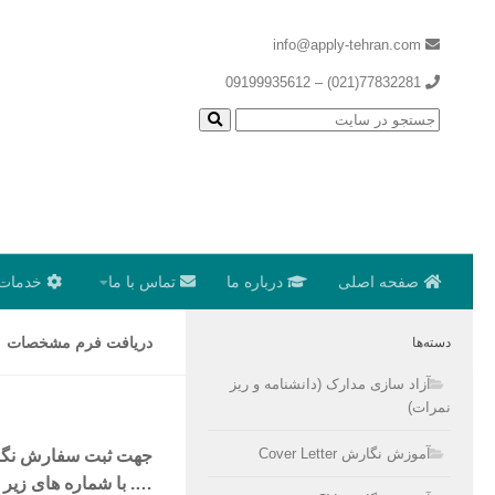
info@apply-tehran.com
77832281(021) – 09199935612
صفحه اصلی
درباره ما
تماس با ما
خدمات 
دریافت فرم مشخصات
دسته‌ها
آزاد سازی مدارک (دانشنامه و ریز
نمرات)
آموزش نگارش Cover Letter
جهت ثبت سفارش نگارش 
…. با شماره های زیر 