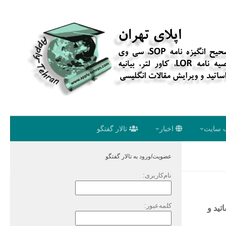
 سایت
اخبار
تالار گفتگو
عضویت/ورود به تالار گفتگو
نام‌کاربری:
کلمه‌عبور:
تید و