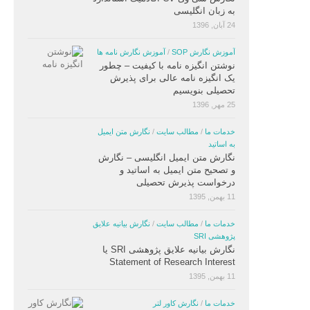
به زبان انگلیسی
24 آبان, 1396
آموزش نگارش SOP
/
آموزش نگارش نامه ها
نوشتن انگیزه نامه با کیفیت – چطور
یک انگیزه نامه عالی برای پذیرش
تحصیلی بنویسیم
25 مهر, 1396
خدمات ما
/
مطالب سایت
/
نگارش متن ایمیل
به اساتید
نگارش متن ایمیل انگلیسی – نگارش
و تصحیح متن ایمیل به اساتید و
درخواست پذیرش تحصیلی
11 بهمن, 1395
خدمات ما
/
مطالب سایت
/
نگارش بیانیه علایق
پژوهشی SRI
نگارش بیانیه علایق پژوهشی SRI یا
Statement of Research Interest
11 بهمن, 1395
خدمات ما
/
نگارش کاور لتر