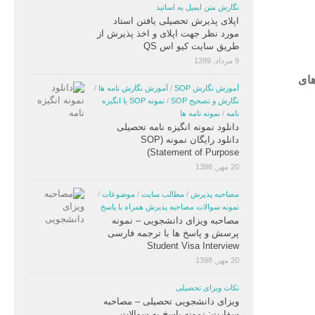
نگارش متن ایمیل به اساتید
اپلای پذیرش تحصیلی یافتن استاد
مورد نظر جهت اپلای و اخذ پذیرش از
طریق سایت کیو اس QS
9 مرداد, 1399
های
آموزش نگارش SOP
/
آموزش نگارش نامه ها
/
نگارش و تصحیح SOP
/
نمونه SOP یا انگیزه
نامه
/
نمونه نامه ها
دانلود نمونه انگیزه نامه تحصیلی
دانلود رایگان نمونه (SOP
(Statement of Purpose
20 مهر, 1398
مصاحبه پذیرش
/
مطالب سایت
/
موضوعات
/
نمونه سوالات مصاحبه پذیرش همراه با پاسخ
مصاحبه ویزای دانشجویی – نمونه
پرسش و پاسخ ها با ترجمه فارسی
Student Visa Interview
20 مهر, 1398
نکات ویزای تحصیلی
ویزای دانشجویی تحصیلی – مصاحبه
سفارت: نمونه پاسخ به سوالات