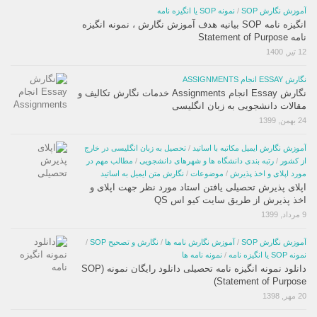
آموزش نگارش SOP
/
نمونه SOP یا انگیزه نامه
انگیزه نامه SOP بیانیه هدف آموزش نگارش ، نمونه انگیزه
نامه Statement of Purpose
12 تیر, 1400
نگارش ESSAY انجام ASSIGNMENTS
نگارش Essay انجام Assignments خدمات نگارش تکالیف و
مقالات دانشجویی به زبان انگلیسی
24 بهمن, 1399
آموزش نگارش ایمیل مکاتبه با اساتید
/
تحصیل به زبان انگلیسی در خارج
از کشور
/
رتبه بندی دانشگاه ها و شهرهای دانشجویی
/
مطالب مهم در
مورد اپلای و اخذ پذیرش
/
موضوعات
/
نگارش متن ایمیل به اساتید
اپلای پذیرش تحصیلی یافتن استاد مورد نظر جهت اپلای و
اخذ پذیرش از طریق سایت کیو اس QS
9 مرداد, 1399
آموزش نگارش SOP
/
آموزش نگارش نامه ها
/
نگارش و تصحیح SOP
/
نمونه SOP یا انگیزه نامه
/
نمونه نامه ها
دانلود نمونه انگیزه نامه تحصیلی دانلود رایگان نمونه (SOP
(Statement of Purpose
20 مهر, 1398