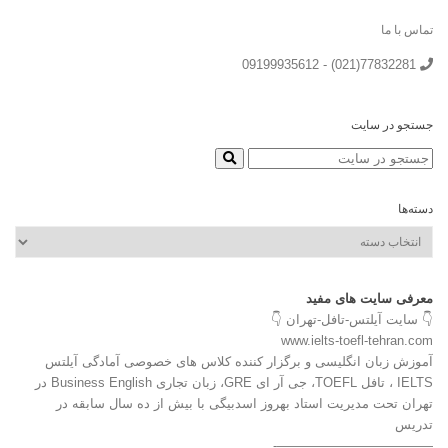
تماس با ما
77832281(021) - 09199935612
جستجو در سایت
دسته‌ها
دسته‌ها
معرفی سایت های مفید
👇 سایت آیلتس-تافل-تهران 👇
www.ielts-toefl-tehran.com
آموزش زبان انگلیسی و برگزار کننده کلاس های خصوصی آمادگی آیلتس
IELTS ، تافل TOEFL، جی آر ای GRE، زبان تجاری Business English در
تهران تحت مدیریت استاد بهروز اسدبیگی با بیش از ده سال سابقه در
تدریس
————————————-